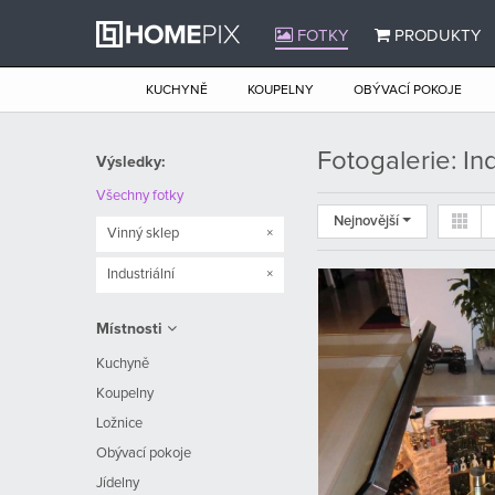
FOTKY
PRODUKTY
KUCHYNĚ
KOUPELNY
OBÝVACÍ POKOJE
Fotogalerie: Ind
Výsledky:
Všechny fotky
Nejnovější
Vinný sklep
×
Industriální
×
Místnosti
Kuchyně
Koupelny
Ložnice
Obývací pokoje
Jídelny