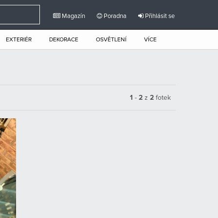
Magazín
Poradna
Přihlásit se
EXTERIÉR
DEKORACE
OSVĚTLENÍ
VÍCE
1
-
2
z
2
fotek