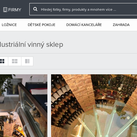
FIRMY
LOŽNICE
DĚTSKÉ POKOJE
DOMÁCÍ KANCELÁŘE
ZAHRADA
ustriální vinný sklep