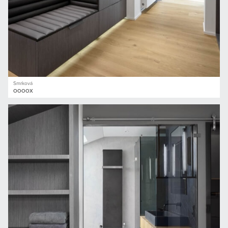
Smrková
OOOOX