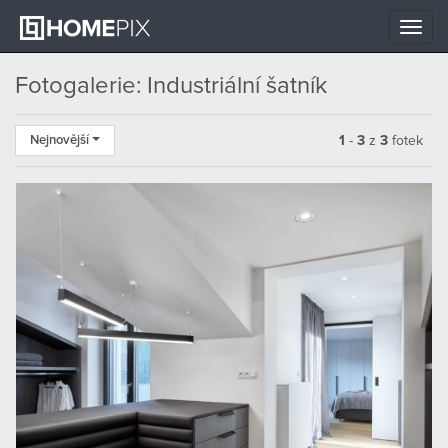
Toggle
naviga
Fotogalerie: Industriální šatník
Nejnovější
1
-
3
z
3
fotek