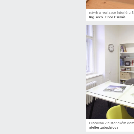
návrh a realizace interiéru 
Ing. arch. Tibor Csukás
Pracovna v historickém do
atelier zabadalova