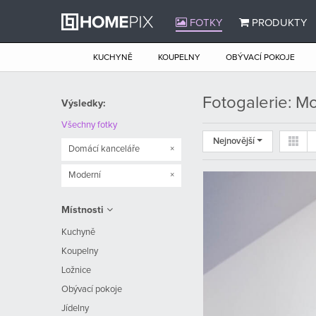
FOTKY
PRODUKTY
KUCHYNĚ
KOUPELNY
OBÝVACÍ POKOJE
Fotogalerie: M
Výsledky:
Všechny fotky
Nejnovější
Domácí kanceláře
×
Moderní
×
Místnosti
Kuchyně
Koupelny
Ložnice
Obývací pokoje
Jídelny