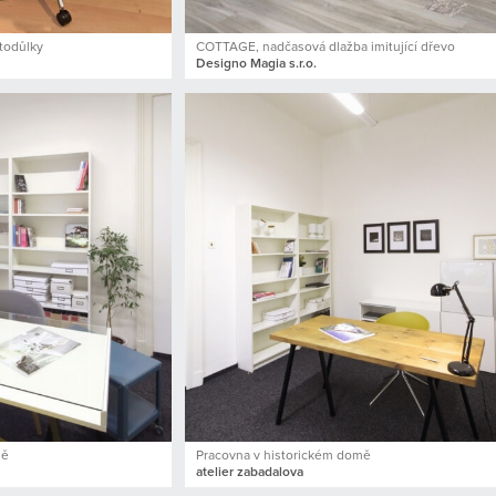
Stodůlky
COTTAGE, nadčasová dlažba imitující dřevo
Designo Magia s.r.o.
mě
Pracovna v historickém domě
atelier zabadalova