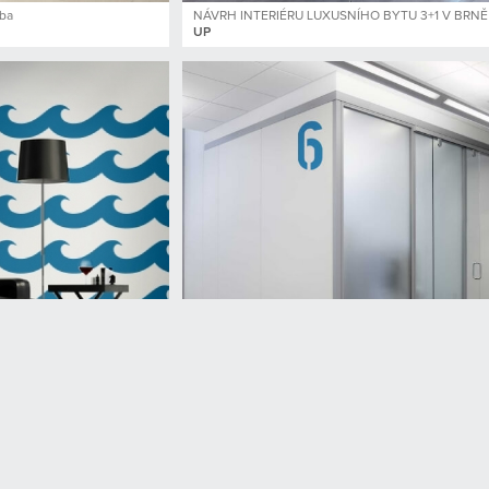
žba
NÁVRH INTERIÉRU LUXUSNÍHO BYTU 3+1 V BRNĚ
UP
Malířské šablony produkty
Malířské šablony