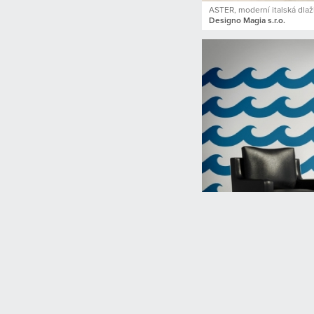
ASTER, moderní italská dla
Designo Magia s.r.o.
Malířské šablony produkty
Malířské šablony