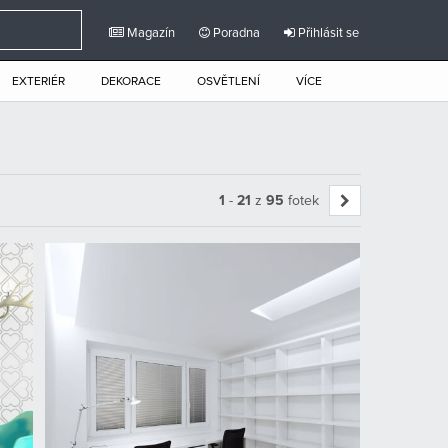
Magazín
Poradna
Přihlásit se
EXTERIÉR
DEKORACE
OSVĚTLENÍ
VÍCE
1
-
21
z
95
fotek