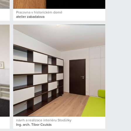
Pracovna v historickém domě
atelier zabadalova
návrh a realizace interiéru Stodůlky
Ing. arch. Tibor Csukás