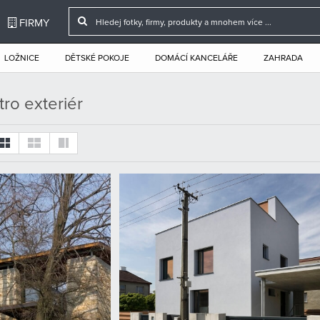
FIRMY
LOŽNICE
DĚTSKÉ POKOJE
DOMÁCÍ KANCELÁŘE
ZAHRADA
tro exteriér