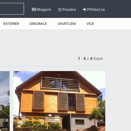
Magazín
Poradna
Přihlásit se
EXTERIÉR
DEKORACE
OSVĚTLENÍ
VÍCE
1
-
4
z
4
fotek