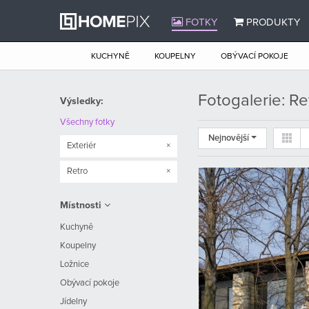
FOTKY
PRODUKTY
KUCHYNĚ
KOUPELNY
OBÝVACÍ POKOJE
Fotogalerie: Re
Výsledky:
Všechny fotky
Nejnovější
Exteriér
×
Retro
×
Místnosti
Kuchyně
Koupelny
Ložnice
Obývací pokoje
Jídelny