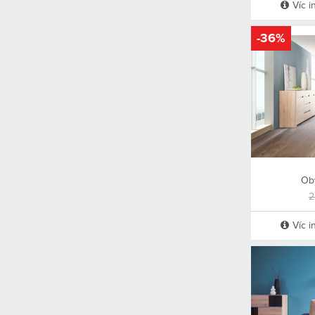
Víc i
-36%
Ob
2
Víc i