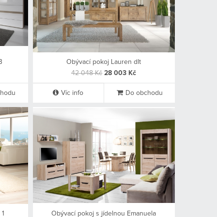
3
Obývací pokoj Lauren dlt
42 048 Kč
28 003 Kč
chodu
Víc info
Do obchodu
 1
Obývací pokoj s jídelnou Emanuela