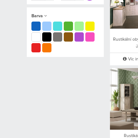
Barva
2
Víc i
Rustiká