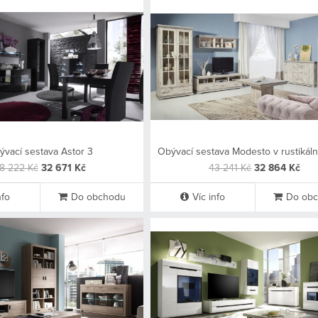
ývací sestava Astor 3
Obývací sestava Modesto v rustikáln
8 222 Kč
32 671 Kč
43 241 Kč
32 864 Kč
nfo
Do obchodu
Víc info
Do ob