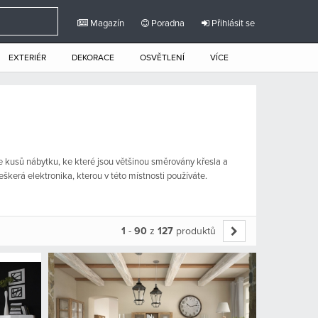
Magazín
Poradna
Přihlásit se
EXTERIÉR
DEKORACE
OSVĚTLENÍ
VÍCE
e kusů nábytku, ke které jsou většinou směrovány křesla a
škerá elektronika, kterou v této místnosti používáte.
1
-
90
z
127
produktů