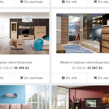
nfo
Do obchodu
Víc info
Do ob
ývací stěna Emanuela
Moderní obývací stěna Esperan
5 458 Kč
16 419 Kč
18 488 Kč
13 397 Kč
nfo
Do obchodu
Víc info
Do ob