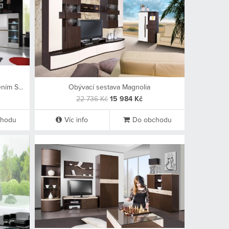
Světlá obývací sestava s LED osvětlením Sicilia 2
Obývací sestava Magnolia
22 736 Kč
15 984 Kč
chodu
Víc info
Do obchodu