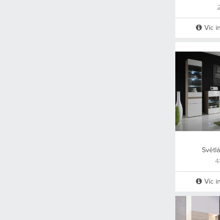
Víc i
Světlá
4
Víc i