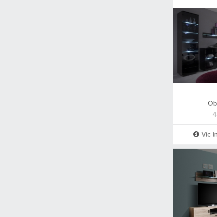
Ob
4
Víc i