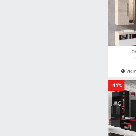
Ob
Víc i
-41%