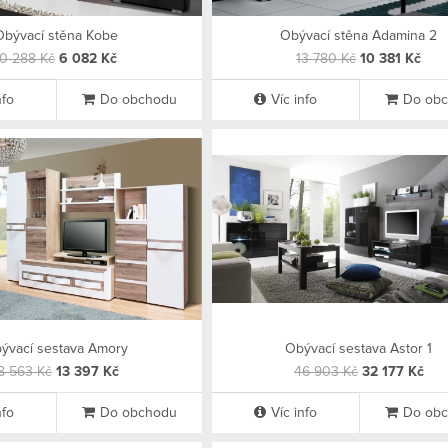
Obývací stěna Kobe
Obývací stěna Adamina 2
10 288 Kč
6 082 Kč
13 780 Kč
10 381 Kč
nfo
Do obchodu
Víc info
Do ob
ývací sestava Amory
Obývací sestava Astor 1
8 563 Kč
13 397 Kč
46 903 Kč
32 177 Kč
nfo
Do obchodu
Víc info
Do ob