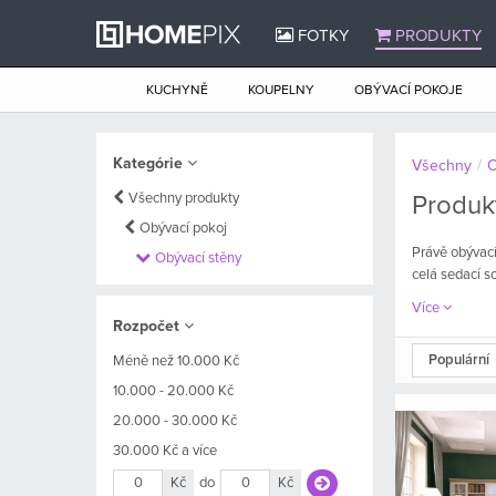
FOTKY
PRODUKTY
KUCHYNĚ
KOUPELNY
OBÝVACÍ POKOJE
Kategórie
Všechny
/
O
Všechny produkty
Produk
Obývací pokoj
Právě obývací
Obývací stěny
celá sedací s
Více
Rozpočet
Populární
Méně než 10.000 Kč
10.000 - 20.000 Kč
20.000 - 30.000 Kč
30.000 Kč a více
Kč
do
Kč