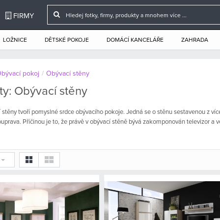
FIRMY
LOŽNICE
DĚTSKÉ POKOJE
DOMÁCÍ KANCELÁŘE
ZAHRADA
bývací pokoj
/
Obývací stěny
ty: Obývací stěny
 stěny tvoří pomyslné srdce obývacího pokoje. Jedná se o stěnu sestavenou z víc
ouprava. Příčinou je to, že právě v obývací stěně bývá zakomponován televizor a ve