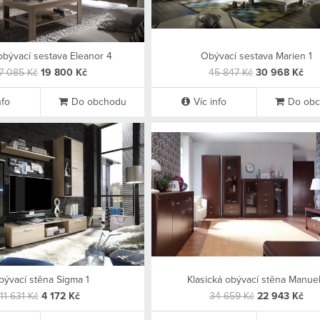
obývací sestava Eleanor 4
Obývací sestava Marien 1
7 085 Kč
19 800 Kč
45 847 Kč
30 968 Kč
nfo
Do obchodu
Víc info
Do ob
ývací stěna Sigma 1
Klasická obývací stěna Manue
11 631 Kč
4 172 Kč
34 659 Kč
22 943 Kč