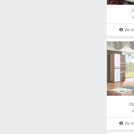
Víc i
Ob
1
Víc i