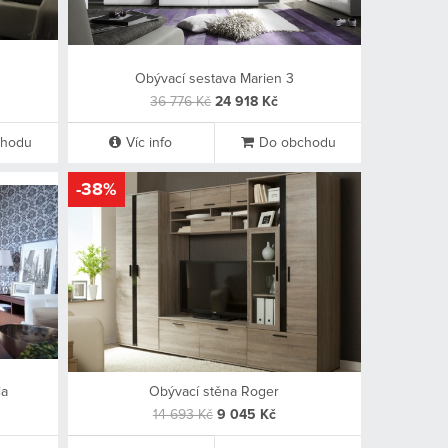
Obývací sestava Marien 3
36 776 Kč
24 918 Kč
chodu
Víc info
Do obchodu
-38%
la
Obývací stěna Roger
14 693 Kč
9 045 Kč