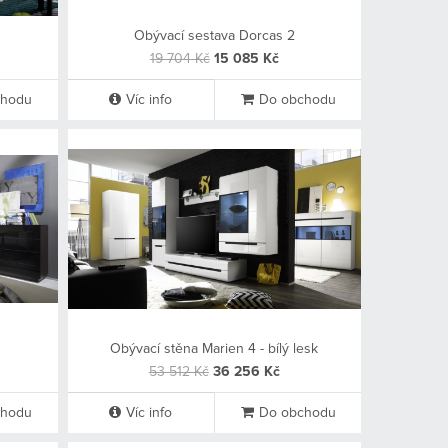
Obývací sestava Dorcas 2
19 704 Kč
15 085 Kč
chodu
Víc info
Do obchodu
Obývací stěna Marien 4 - bílý lesk
53 512 Kč
36 256 Kč
chodu
Víc info
Do obchodu