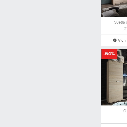
Světlá 
2
Víc i
-64%
Ob