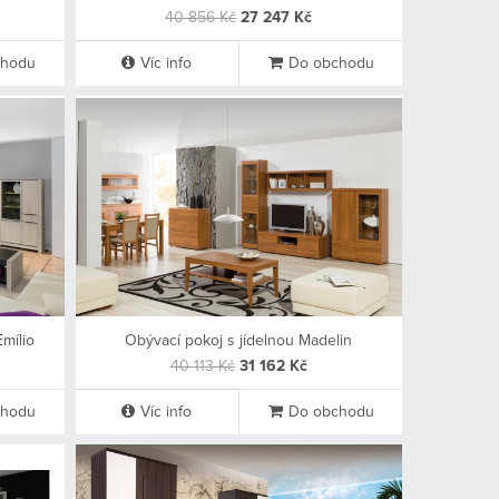
40 856 Kč
27 247 Kč
chodu
Víc info
Do obchodu
mílio
Obývací pokoj s jídelnou Madelin
40 113 Kč
31 162 Kč
chodu
Víc info
Do obchodu