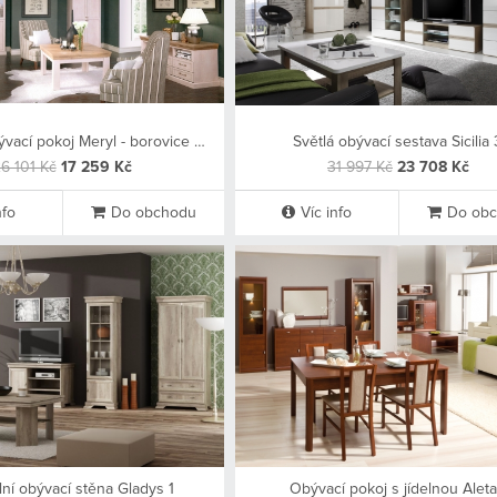
Rustikální obývací pokoj Meryl - borovice nordic / dub divoký
Světlá obývací sestava Sicilia 
6 101 Kč
17 259 Kč
31 997 Kč
23 708 Kč
nfo
Do obchodu
Víc info
Do ob
lní obývací stěna Gladys 1
Obývací pokoj s jídelnou Aleta