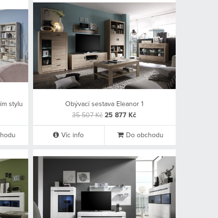
ím stylu
Obývací sestava Eleanor 1
35 507 Kč
25 877 Kč
chodu
Víc info
Do obchodu