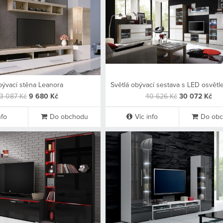
ývací stěna Leanora
13 087 Kč
9 680 Kč
40 626 Kč
30 072 Kč
nfo
Do obchodu
Víc info
Do ob