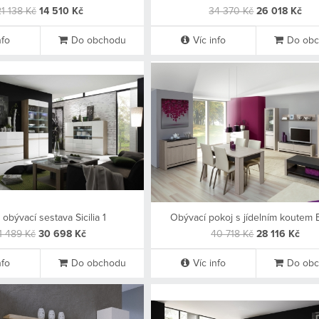
21 138 Kč
14 510 Kč
34 370 Kč
26 018 Kč
nfo
Do obchodu
Víc info
Do ob
 obývací sestava Sicilia 1
Obývací pokoj s jídelním koutem E
1 489 Kč
30 698 Kč
40 718 Kč
28 116 Kč
nfo
Do obchodu
Víc info
Do ob