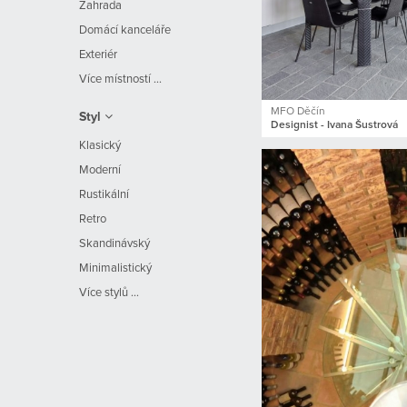
Zahrada
Domácí kanceláře
Exteriér
Více místností ...
MFO Děčín
Styl
Designist - Ivana Šustrová
Klasický
Moderní
Rustikální
Retro
Skandinávský
Minimalistický
Více stylů ...