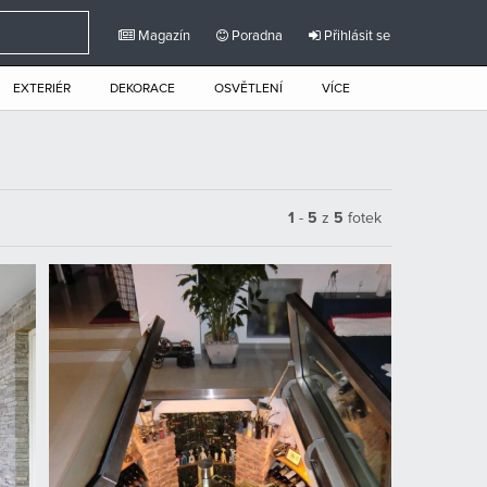
Magazín
Poradna
Přihlásit se
EXTERIÉR
DEKORACE
OSVĚTLENÍ
VÍCE
1
-
5
z
5
fotek