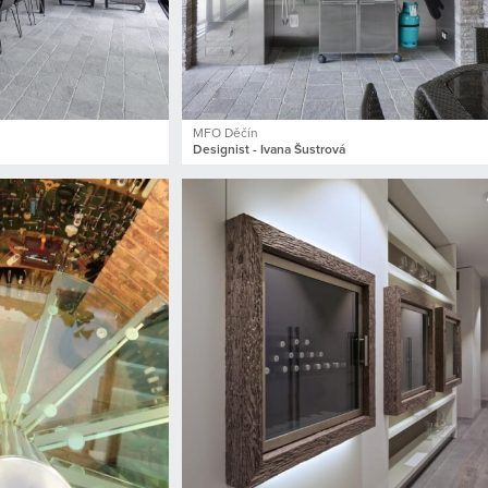
MFO Děčín
Designist - Ivana Šustrová