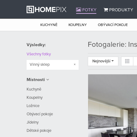
FOTKY
PRODUKTY
KUCHYNĚ
KOUPELNY
OBÝVACÍ POKOJE
Fotogalerie: In
Výsledky:
Všechny fotky
Nejnovější
Vinný sklep
×
Místnosti
Kuchyně
Koupelny
Ložnice
Obývací pokoje
Jídelny
Dětské pokoje