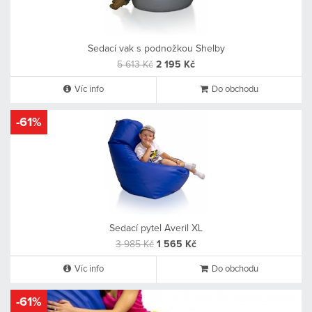
Sedací vak s podnožkou Shelby
5 613 Kč
2 195 Kč
Víc info
Do obchodu
-61%
Sedací pytel Averil XL
3 985 Kč
1 565 Kč
Víc info
Do obchodu
-61%