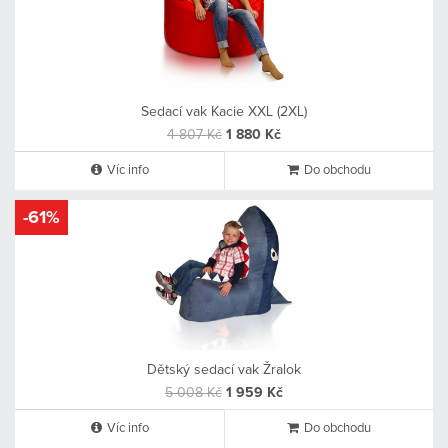
Sedací vak Kacie XXL (2XL)
4 807 Kč
1 880 Kč
Víc info
Do obchodu
-61%
Dětský sedací vak Žralok
5 008 Kč
1 959 Kč
Víc info
Do obchodu