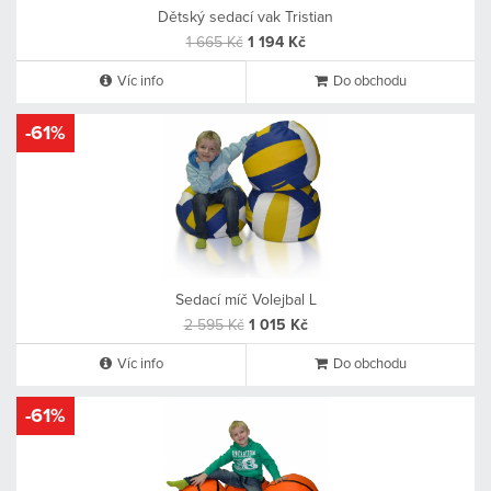
Dětský sedací vak Tristian
1 665 Kč
1 194 Kč
Víc info
Do obchodu
-61%
Sedací míč Volejbal L
2 595 Kč
1 015 Kč
Víc info
Do obchodu
-61%