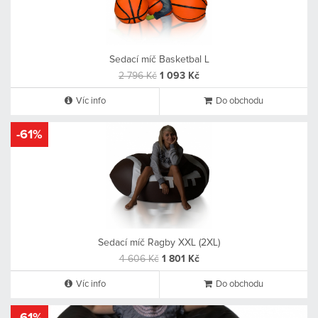
Sedací míč Basketbal L
2 796 Kč
1 093 Kč
Víc info
Do obchodu
-61%
Sedací míč Ragby XXL (2XL)
4 606 Kč
1 801 Kč
Víc info
Do obchodu