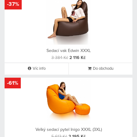
-37%
Sedací vak Edwin XXXL
3 384 Kč
2 116 Kč
Víc info
Do obchodu
-61%
Velký sedací pytel Inigo XXXL (3XL)
5 613 Kč
2 195 Kč