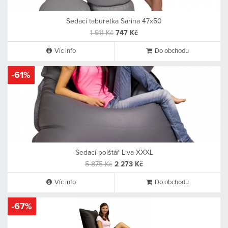
Sedací taburetka Sarina 47x50
1 911 Kč
747 Kč
Víc info
Do obchodu
-61%
Sedací polštář Liva XXXL
5 875 Kč
2 273 Kč
Víc info
Do obchodu
-67%