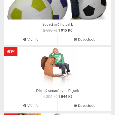
Sedací míč Fotbal L
2 595 Kč
1 015 Kč
Víc info
Do obchodu
-61%
Dětský sedací pytel Pejsek
4 204 Kč
1 644 Kč
Víc info
Do obchodu