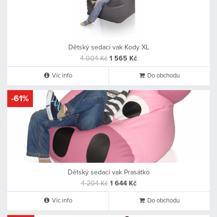
Dětský sedací vak Kody XL
4 004 Kč
1 565 Kč
Víc info
Do obchodu
-61%
Dětský sedací vak Prasátko
4 204 Kč
1 644 Kč
Víc info
Do obchodu