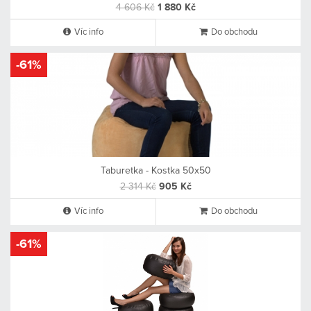
4 606 Kč
1 880 Kč
Víc info
Do obchodu
-61%
Taburetka - Kostka 50x50
2 314 Kč
905 Kč
Víc info
Do obchodu
-61%