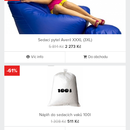
Sedací pytel Averil XXXL (3XL)
5 814 Kč
2 273 Kč
Víc info
Do obchodu
-61%
Náplň do sedacích vaků 100l
1 308 Kč
511 Kč