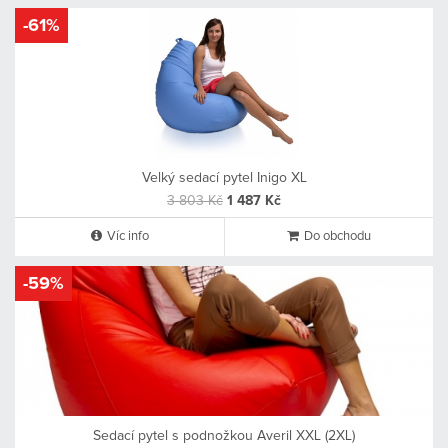
-61%
Velký sedací pytel Inigo XL
3 803 Kč
1 487 Kč
Víc info
Do obchodu
-59%
Sedací pytel s podnožkou Averil XXL (2XL)