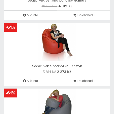
Sedací vak ve tvaru pohovky Romelia
10 039 Kč
4 319 Kč
Víc info
Do obchodu
-61%
Sedací vak s podnožkou Kristyn
5 814 Kč
2 273 Kč
Víc info
Do obchodu
-61%