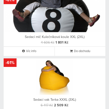
-61%
Sedací míč Kulečníková koule XXL (2XL)
4 606 Kč
1 801 Kč
Víc info
Do obchodu
-61%
Sedací vak Terka XXXL (3XL)
6 417 Kč
2 509 Kč