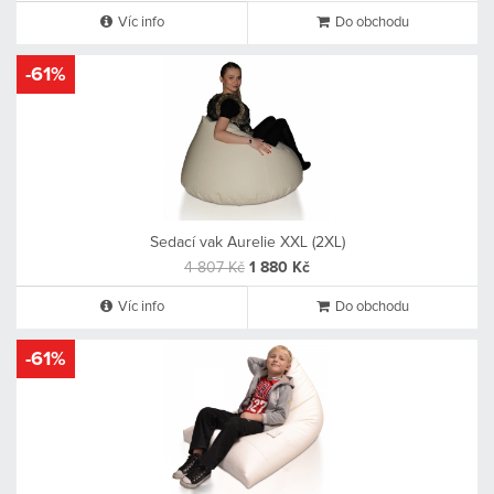
Víc info
Do obchodu
-61%
Sedací vak Aurelie XXL (2XL)
4 807 Kč
1 880 Kč
Víc info
Do obchodu
-61%