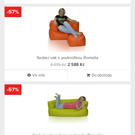
-57%
Sedací vak s podnožkou Romelia
6 015 Kč
2 588 Kč
Víc info
Do obchodu
-57%