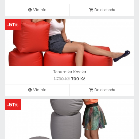
Víc info
Do obchodu
-61%
Taburetka Kostka
1 790 Kč
700 Kč
Víc info
Do obchodu
-61%