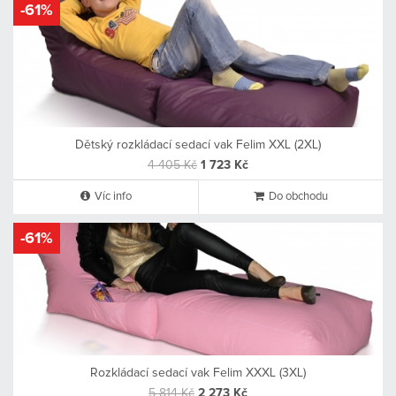
-61%
Dětský rozkládací sedací vak Felim XXL (2XL)
4 405 Kč
1 723 Kč
Víc info
Do obchodu
-61%
Rozkládací sedací vak Felim XXXL (3XL)
5 814 Kč
2 273 Kč