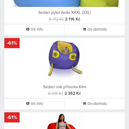
Sedací pytel Anita XXXL (3XL)
5 412 Kč
2 116 Kč
Víc info
Do obchodu
-61%
Sedací vak příšerka Kimi
6 015 Kč
2 352 Kč
Víc info
Do obchodu
-61%