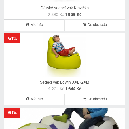
Dětský sedací vak Kravička
2 890 Kč
1 959 Kč
Víc info
Do obchodu
-61%
Sedací vak Edwin XXL (2XL)
4 204 Kč
1 644 Kč
Víc info
Do obchodu
-61%