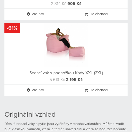
2 314 Kč
905 Kč
Víc info
Do obchodu
-61%
Sedací vak s podnožkou Kody XXL (2XL)
5 613 Kč
2 195 Kč
Víc info
Do obchodu
Originální vzhled
Dětské sedací vaky a pytle jsou vyráběny v mnoha variantách. Můžete zvolit
buď klasickou variantu, která je téměř univerzální a která se hodí zcela všude.