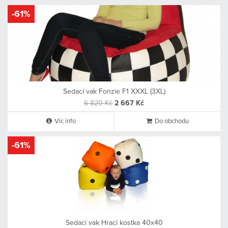
-61%
Sedací vak Fonzie F1 XXXL (3XL)
6 820 Kč
2 667 Kč
Víc info
Do obchodu
-61%
Sedací vak Hrací kostka 40x40