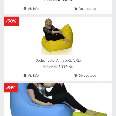
Víc info
Do obchodu
-58%
Sedací pytel Anita XXL (2XL)
4 405 Kč
1 834 Kč
Víc info
Do obchodu
-61%