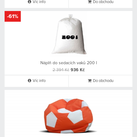
Víc info
Do obchodu
-61%
Náplň do sedacích vaků 200 l
2 394 Kč
936 Kč
Víc info
Do obchodu