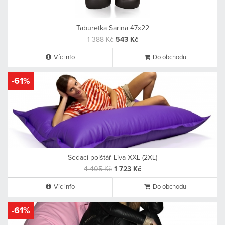
Taburetka Sarina 47x22
1 388 Kč
543 Kč
Víc info
Do obchodu
-61%
Sedací polštář Liva XXL (2XL)
4 405 Kč
1 723 Kč
Víc info
Do obchodu
-61%