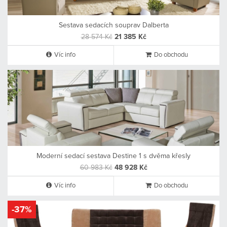
Sestava sedacích souprav Dalberta
28 574 Kč
21 385 Kč
Víc info
Do obchodu
Moderní sedací sestava Destine 1 s dvěma křesly
60 983 Kč
48 928 Kč
Víc info
Do obchodu
-37%