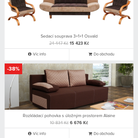
Sedací souprava 3+1+1 Osvald
24 447 Kč
15 423 Kč
Víc info
Do obchodu
-38%
Rozkládací pohovka s úložným prostorem Alaine
10 834 Kč
6 676 Kč
Víc info
Do obchodu