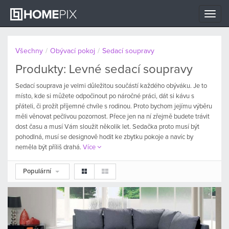
Toggle
naviga
Všechny
/
Obývací pokoj
/
Sedací soupravy
Produkty: Levné sedací soupravy
Sedací souprava je velmi důležitou součástí každého obýváku. Je to
místo, kde si můžete odpočinout po náročné práci, dát si kávu s
přáteli, či prožít příjemné chvíle s rodinou. Proto bychom jejímu výběru
měli věnovat pečlivou pozornost. Přece jen na ní zřejmě budete trávit
dost času a musí Vám sloužit několik let. Sedačka proto musí být
pohodlná, musí se designově hodit ke zbytku pokoje a navíc by
neměla být příliš drahá.
Více
Populární