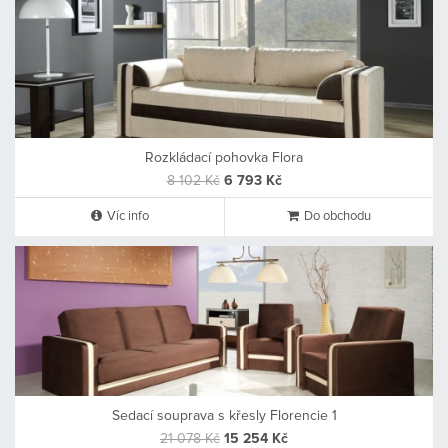
Rozkládací pohovka Flora
8 102 Kč
6 793 Kč
Víc info
Do obchodu
Sedací souprava s křesly Florencie 1
21 078 Kč
15 254 Kč