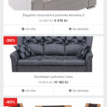
Elegantní dvoumístná pohovka Anselma 2
12 597 Kč
9 519 Kč
Víc info
Do obchodu
-36%
Rozkládací pohovka Lioba
15 804 Kč
10 182 Kč
Víc info
Do obchodu
-40%