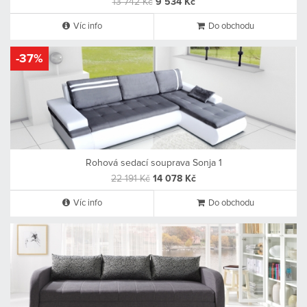
13 742 Kč
9 534 Kč
Víc info
Do obchodu
-37%
Rohová sedací souprava Sonja 1
22 191 Kč
14 078 Kč
Víc info
Do obchodu