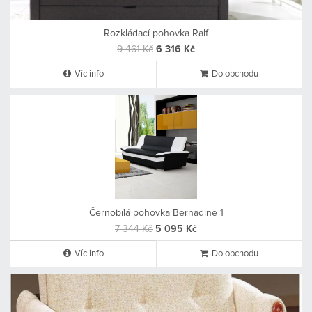
Rozkládací pohovka Ralf
9 461 Kč
6 316 Kč
Víc info
Do obchodu
Černobílá pohovka Bernadine 1
7 344 Kč
5 095 Kč
Víc info
Do obchodu