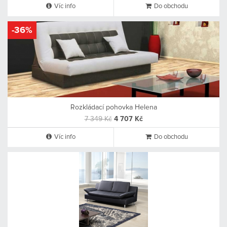
Víc info
Do obchodu
-36%
Rozkládací pohovka Helena
7 349 Kč
4 707 Kč
Víc info
Do obchodu