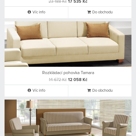
23 188 Kč
17 535 Kč
Víc info
Do obchodu
Rozkládací pohovka Tamara
14 672 Kč
12 058 Kč
Víc info
Do obchodu