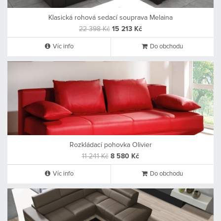
Klasická rohová sedací souprava Melaina
22 398 Kč
15 213 Kč
Víc info
Do obchodu
Rozkládací pohovka Olivier
11 241 Kč
8 580 Kč
Víc info
Do obchodu