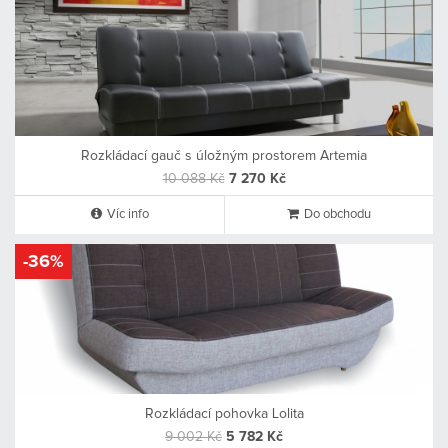
Rozkládací gauč s úložným prostorem Artemia
10 088 Kč
7 270 Kč
Víc info
Do obchodu
-36%
Rozkládací pohovka Lolita
9 002 Kč
5 782 Kč