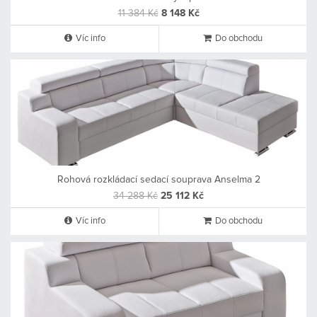
11 384 Kč
8 148 Kč
Víc info
Do obchodu
Rohová rozkládací sedací souprava Anselma 2
34 288 Kč
25 112 Kč
Víc info
Do obchodu