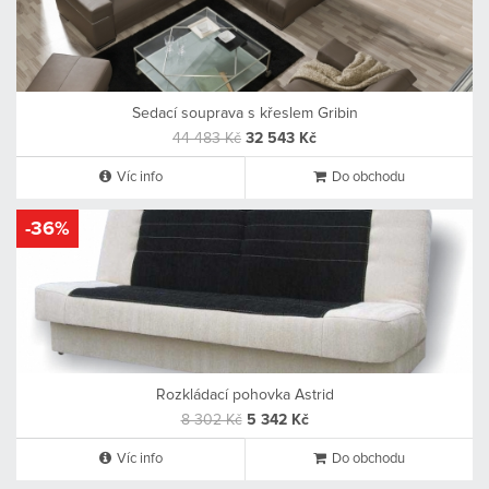
Sedací souprava s křeslem Gribin
44 483 Kč
32 543 Kč
Víc info
Do obchodu
-36%
Rozkládací pohovka Astrid
8 302 Kč
5 342 Kč
Víc info
Do obchodu