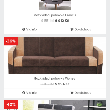
Rozkládací pohovka Francis
9 551 Kč
6 912 Kč
Víc info
Do obchodu
-36%
Rozkládací pohovka Wenzel
8 702 Kč
5 594 Kč
Víc info
Do obchodu
-40%