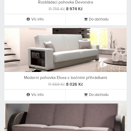
Rozkládací pohovka Devondra
11 755 Kč
8 974 Kč
Víc info
Do obchodu
Moderní pohovka Elsea s bočními přihrádkami
11 569 Kč
8 026 Kč
Víc info
Do obchodu