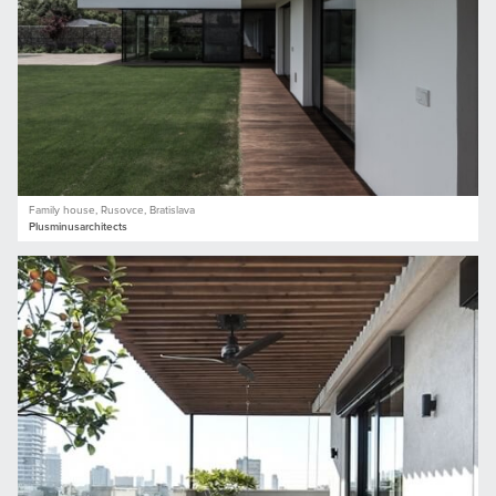
Family house, Rusovce, Bratislava
Plusminusarchitects