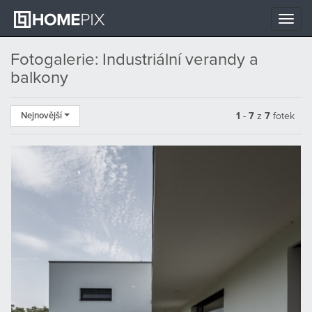
Toggle
naviga
Fotogalerie: Industriální verandy a
balkony
Nejnovější
1
-
7
z
7
fotek