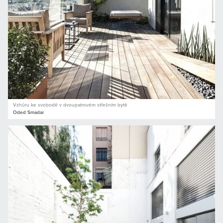
Vzhůru ke svobodě v dvoupatrovém střešním bytě
Oded Smadar