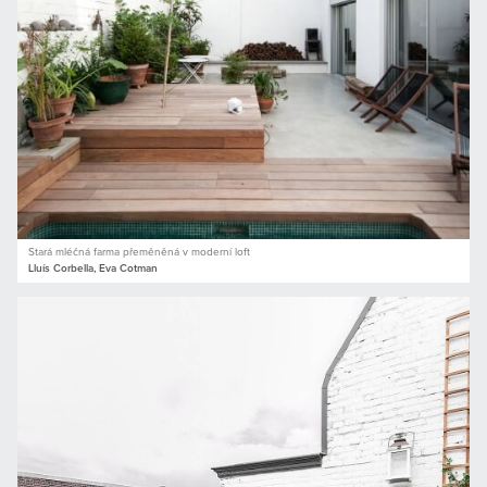
Stará mléčná farma přeměněná v moderní loft
Lluís Corbella, Eva Cotman