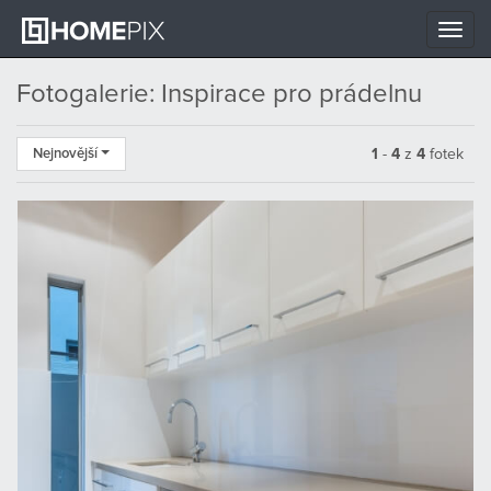
Toggle
naviga
Fotogalerie: Inspirace pro prádelnu
Nejnovější
1
-
4
z
4
fotek