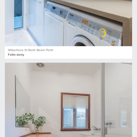
Wilberforce St North Beach Perth
Fotím domy