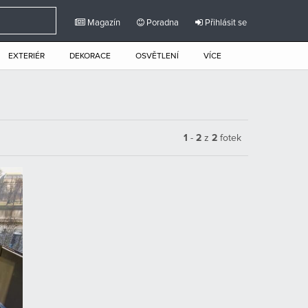
Magazín
Poradna
Přihlásit se
EXTERIÉR
DEKORACE
OSVĚTLENÍ
VÍCE
1
-
2
z
2
fotek