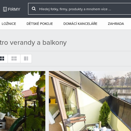
FIRMY
LOŽNICE
DĚTSKÉ POKOJE
DOMÁCÍ KANCELÁŘE
ZAHRADA
etro verandy a balkony