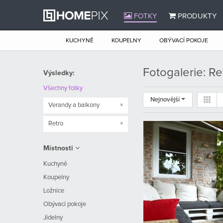
FOTKY
PRODUKTY
KUCHYNĚ
KOUPELNY
OBÝVACÍ POKOJE
Fotogalerie: R
Výsledky:
Všechny fotky
Nejnovější
Verandy a balkony
×
Retro
×
Místnosti
Kuchyně
Koupelny
Ložnice
Obývací pokoje
Jídelny