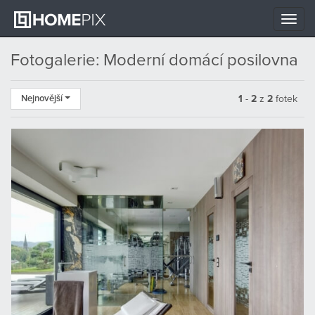
Toggle
naviga
Fotogalerie: Moderní domácí posilovna
Nejnovější
1
-
2
z
2
fotek