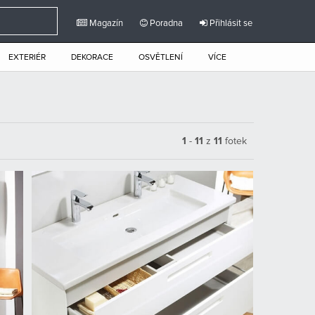
Magazín
Poradna
Přihlásit se
EXTERIÉR
DEKORACE
OSVĚTLENÍ
VÍCE
1
-
11
z
11
fotek