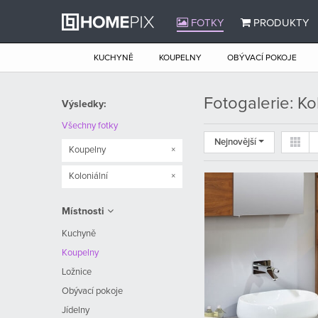
FOTKY
PRODUKTY
KUCHYNĚ
KOUPELNY
OBÝVACÍ POKOJE
Fotogalerie: Ko
Výsledky:
Všechny fotky
Nejnovější
Koupelny
×
Koloniální
×
Místnosti
Kuchyně
Koupelny
Ložnice
Obývací pokoje
Jídelny