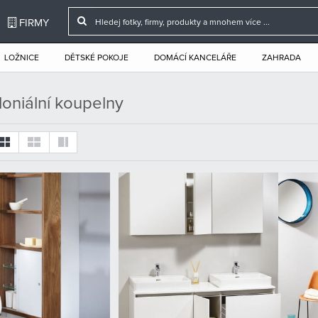
FIRMY
LOŽNICE
DĚTSKÉ POKOJE
DOMÁCÍ KANCELÁŘE
ZAHRADA
loniální koupelny