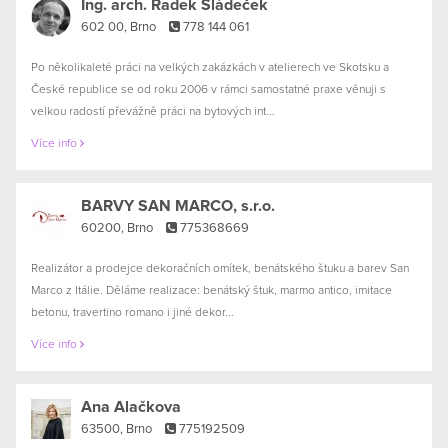
Ing. arch. Radek Sládeček
602 00, Brno
778 144 061
Po několikaleté práci na velkých zakázkách v atelierech ve Skotsku a
České republice se od roku 2006 v rámci samostatné praxe věnuji s
velkou radostí převážně práci na bytových int...
Více info
BARVY SAN MARCO, s.r.o.
60200, Brno
775368669
Realizátor a prodejce dekoračních omítek, benátského štuku a barev San
Marco z Itálie. Děláme realizace: benátský štuk, marmo antico, imitace
betonu, travertino romano i jiné dekor...
Více info
Ana Alačkova
63500, Brno
775192509