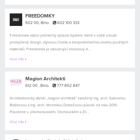
FREEDOMKY
602 00, Brno
602 100 333
Freedomek nabízí jedinečný způsob bydlení, které v sobě snoubí
promyšlený design, stylovou čistotu a bezpodmínečnou kvalitu použitých
materiálů. Freedomek je okouzlující modulový d...
Více info
Magion Architekti
612 00 , Brno
777 802 847
Architektonický ateliér „magion architekti“ založený Ing. arch. Gabrielou
Blažkovou a Ing. arch. Veronikou Dobešovou působí od roku 2010.
Působíme v Jihomoravském, Olomouckém a Zlí...
Více info