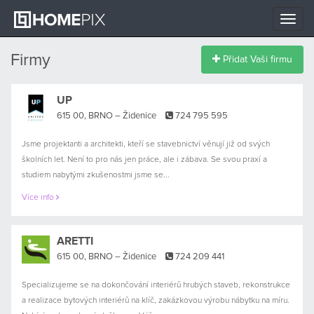
Toggle
naviga
Firmy
Přidat Vaši firmu
UP
615 00, BRNO – Židenice
724 795 595
Jsme projektanti a architekti, kteří se stavebnictví věnují již od svých
školních let. Není to pro nás jen práce, ale i zábava. Se svou praxí a
studiem nabytými zkušenostmi jsme se...
Více info
ARETTI
615 00, BRNO – Židenice
724 209 441
Specializujeme se na dokončování interiérů hrubých staveb, rekonstrukce
a realizace bytových interiérů na klíč, zakázkovou výrobu nábytku na míru.