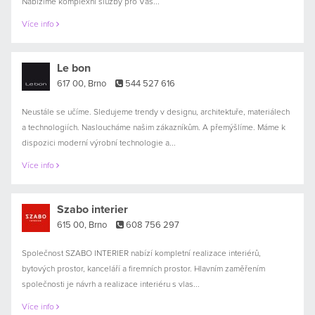
Nabízíme komplexní služby pro Váš...
Více info
Le bon
617 00, Brno
544 527 616
Neustále se učíme. Sledujeme trendy v designu, architektuře, materiálech
a technologiích. Nasloucháme našim zákazníkům. A přemýšlíme. Máme k
dispozici moderní výrobní technologie a...
Více info
Szabo interier
615 00, Brno
608 756 297
Společnost SZABO INTERIER nabízí kompletní realizace interiérů,
bytových prostor, kanceláří a firemních prostor. Hlavním zaměřením
společnosti je návrh a realizace interiéru s vlas...
Více info