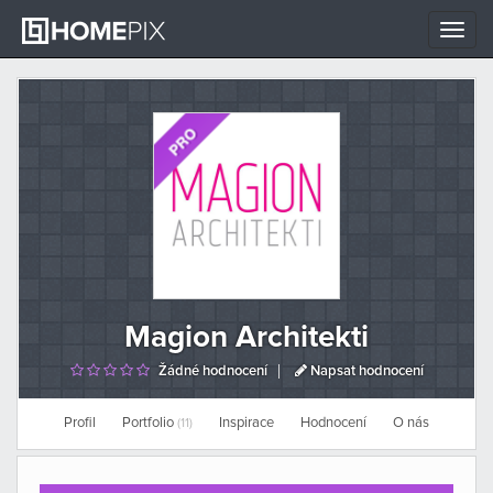
Toggle
naviga
Magion Architekti
Žádné hodnocení
Napsat hodnocení
Profil
Portfolio
Inspirace
Hodnocení
O nás
(11)