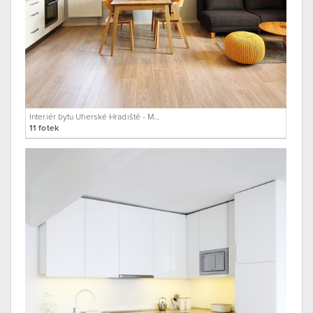
Interiér bytu Uherské Hradiště - Mařatice
11 fotek