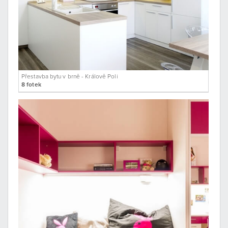
Přestavba bytu v brně - Králově Poli
8 fotek