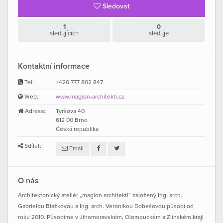
Sledovat
1
0
sledujících
sleduje
Kontaktní informace
Tel:
+420 777 802 847
Web:
www.magion-architekti.cz
Adresa:
Tyršova 40
612 00 Brno
Česká republika
Sdílet:
Email
O nás
Architektonický ateliér „magion architekti“ založený Ing. arch.
Gabrielou Blažkovou a Ing. arch. Veronikou Dobešovou působí od
roku 2010. Působíme v Jihomoravském, Olomouckém a Zlínském kraji