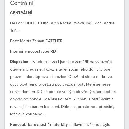
Centrální
CENTRÁLNÍ
Design: OOOOX I Ing. Arch Radka Valová, Ing. Arch. Andrej
Tušan
Foto: Martin Zeman DATELIER
Interiér v novostavbě RD
Dispozice –
V této realizaci jsem se zaměřili na výraznější
otevření předsíně. I když interiér rodinného domu prošel
pouze lehkou úpravu dispozice. Otevření stopu do krovu
dává obytnému prostoru pocit vzdušnosti, která se nese
celým domem. RD disponuje velkým otevřeným konceptem
obývacího pokoje, jídelním koutem, kuchyní s ostrůvkem a
navazujícím barem k sezení. Dále pak prostornou předsíní,
ložnicí a koupelnou.
Koncept/ barevnost / materiály –
Hlavní myšlenou bylo