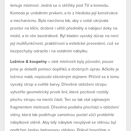
lemuje místnost. Jedná se o skříňky pod TV a komodu.
Komoda je unikátním prvkem, a to z hlediska její konstrukce
a mechanismu. Byla navržena tak, aby v sobě ukrývala
prostor na klíče, drobné i větší předměty a nabíjecí doky na
mobil, a to vše bezdrátově. Byl kladen vysoký důraz na není
její multifunkčnost, praktičnost a estetické provedení, což se
bezpochyby odrazilo i na ostatním nábytku.
Ložnice & koupelny –
obě místnosti byly původní, pouze
jsme je doladili pomocí doplňků a drobných úprav. Ačkoliv je
ložnice malá, nepůsobí stísněným dojmem. Přičinil se k tomu
vysoký strop a světlé barvy. Dřevěné obložení stropu
vytvořilo geometrický prvek linií, které pocitově rozbily
plochu stropu na menší části. Ten se tak stal zajímavým
fragmentem místnosti. Dřevěná podlaha přechází v obložení
stěny, která tak podtrhuje samotnou postel vůči protilehlé
nábytkové stěně. Aby bílý nábytek nesplýval se stěnou byl
podtržen šedou betonovou stěrkou. Pokud hovoříme o