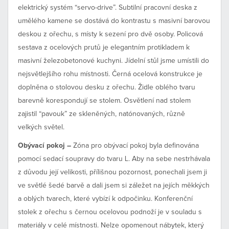
elektrický systém “servo-drive”. Subtilní pracovní deska z
umělého kamene se dostává do kontrastu s masivní barovou
deskou z ořechu, s místy k sezení pro dvě osoby. Policová
sestava z ocelových prutů je elegantním protikladem k
masivní železobetonové kuchyni. Jídelní stůl jsme umístili do
nejsvětlejšího rohu místnosti. Černá ocelová konstrukce je
doplněna o stolovou desku z ořechu. Židle oblého tvaru
barevně korespondují se stolem. Osvětlení nad stolem
zajistil “pavouk” ze skleněných, natónovaných, různě
velkých světel.
Obývací pokoj –
Zóna pro obývací pokoj byla definována
pomocí sedací soupravy do tvaru L. Aby na sebe nestrhávala
z důvodu její velikosti, přílišnou pozornost, ponechali jsem ji
ve světlé šedé barvě a dali jsem si záležet na jejích měkkých
a oblých tvarech, které vybízí k odpočinku. Konferenční
stolek z ořechu s černou ocelovou podnoží je v souladu s
materiály v celé místnosti. Nelze opomenout nábytek, který