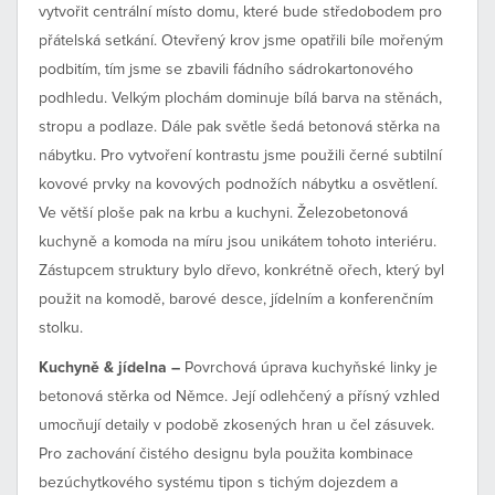
vytvořit centrální místo domu, které bude středobodem pro
přátelská setkání. Otevřený krov jsme opatřili bíle mořeným
podbitím, tím jsme se zbavili fádního sádrokartonového
podhledu. Velkým plochám dominuje bílá barva na stěnách,
stropu a podlaze. Dále pak světle šedá betonová stěrka na
nábytku. Pro vytvoření kontrastu jsme použili černé subtilní
kovové prvky na kovových podnožích nábytku a osvětlení.
Ve větší ploše pak na krbu a kuchyni. Železobetonová
kuchyně a komoda na míru jsou unikátem tohoto interiéru.
Zástupcem struktury bylo dřevo, konkrétně ořech, který byl
použit na komodě, barové desce, jídelním a konferenčním
stolku.
Kuchyně & jídelna –
Povrchová úprava kuchyňské linky je
betonová stěrka od Němce. Její odlehčený a přísný vzhled
umocňují detaily v podobě zkosených hran u čel zásuvek.
Pro zachování čistého designu byla použita kombinace
bezúchytkového systému tipon s tichým dojezdem a