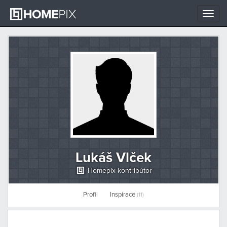
Toggle
naviga
Lukáš Vlček
Homepix kontribútor
Profil
Inspirace
(11)