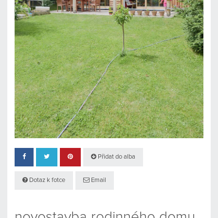
Přidat do alba
Dotaz k fotce
Email
novostavba rodinného domu