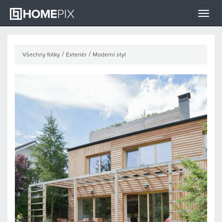
Toggle
naviga
/
/
Všechny fotky
Exteriér
Moderní styl