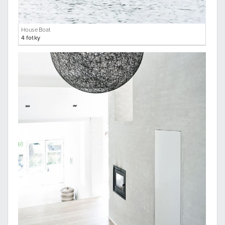
HouseBoat
4 fotky