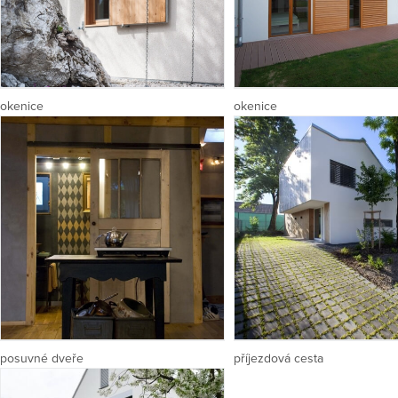
okenice
okenice
posuvné dveře
příjezdová cesta