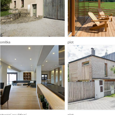
omítka
plot