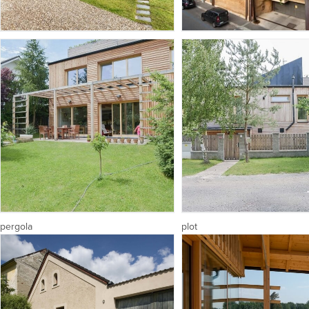
pergola
plot