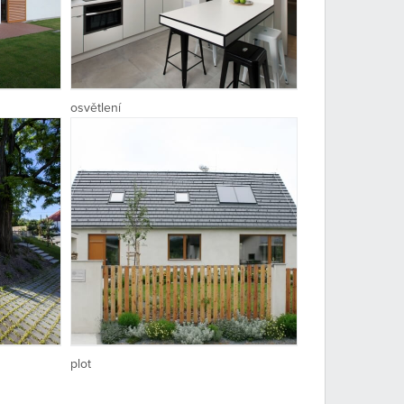
osvětlení
plot