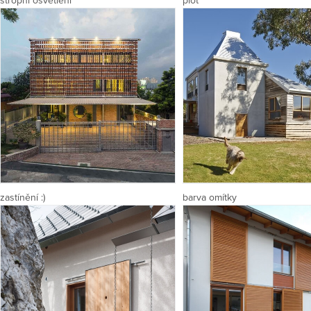
stropní osvětlení
plot
zastínění :)
barva omítky