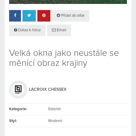
Přidat do alba
Dotaz k fotce
Email
Velká okna jako neustále se
měnící obraz krajiny
LACROIX CHESSEX
Kategorie:
Exteriér
Styl:
Moderní