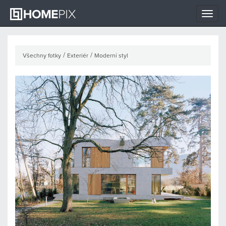
Toggle
naviga
/
/
Všechny fotky
Exteriér
Moderní styl