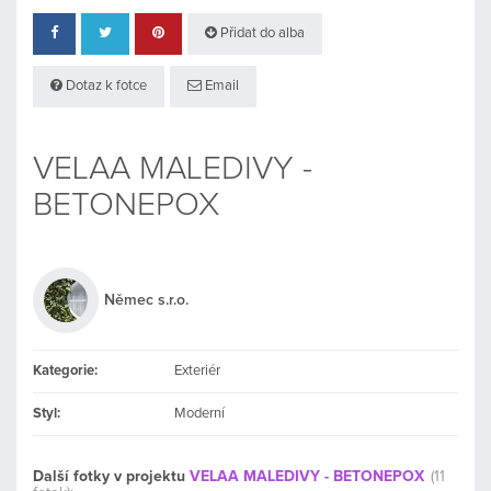
Přidat do alba
Dotaz k fotce
Email
VELAA MALEDIVY -
BETONEPOX
Němec s.r.o.
Kategorie:
Exteriér
Styl:
Moderní
Další fotky v projektu
VELAA MALEDIVY - BETONEPOX
(11