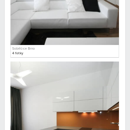
Soběšice Brno
4 fotky