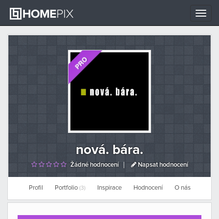
Toggle
naviga
nová. bára.
Žádné hodnocení
Napsat hodnocení
Profil
Portfolio
Inspirace
Hodnocení
O nás
(3)