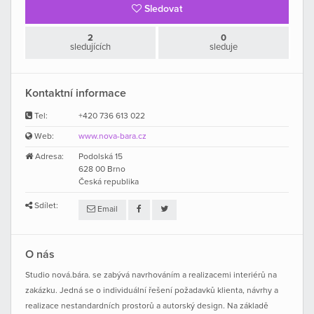
Sledovat
2
0
sledujících
sleduje
Kontaktní informace
Tel:
+420 736 613 022
Web:
www.nova-bara.cz
Adresa:
Podolská 15
628 00 Brno
Česká republika
Sdílet:
Email
O nás
Studio nová.bára. se zabývá navrhováním a realizacemi interiérů na
zakázku. Jedná se o individuální řešení požadavků klienta, návrhy a
realizace nestandardních prostorů a autorský design. Na základě