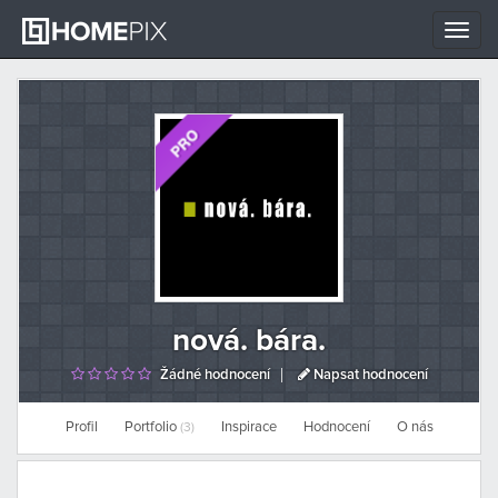
Toggle
naviga
nová. bára.
Žádné hodnocení
Napsat hodnocení
Profil
Portfolio
Inspirace
Hodnocení
O nás
(3)