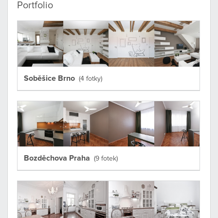
Portfolio
Soběšice Brno
(4 fotky)
Bozděchova Praha
(9 fotek)