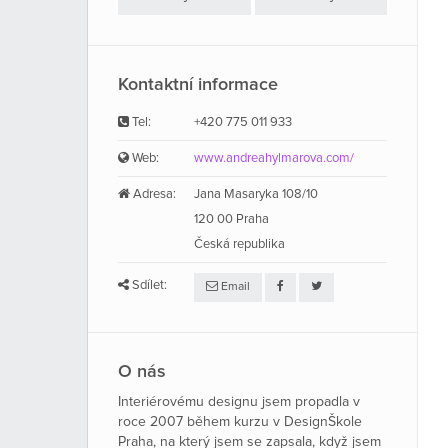
Kontaktní informace
Tel:
+420 775 011 933
Web:
www.andreahylmarova.com/
Adresa:
Jana Masaryka 108/10
120 00 Praha
Česká republika
Sdílet:
Email
O nás
Interiérovému designu jsem propadla v
roce 2007 během kurzu v DesignŠkole
Praha, na který jsem se zapsala, když jsem