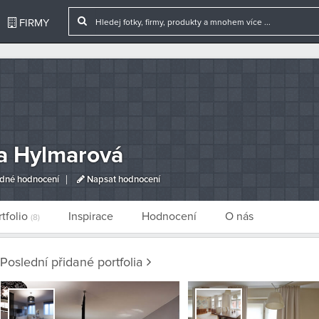
FIRMY
a Hylmarová
dné hodnocení
Napsat hodnocení
rtfolio
Inspirace
Hodnocení
O nás
(8)
Poslední přidané portfolia