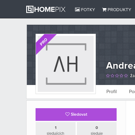
FOTKY
PRODUKTY
Andre
Žá
Profil
Po
Sledovat
1
0
sledujících
sleduje