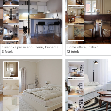
Garsonka pro mladou ženu, Praha 10
Home office, Praha 1
6 fotek
12 fotek