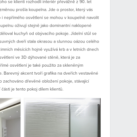
o se klienti rozhodli interiér převážně z 90. let
 změnou prošla koupelna. Jde o prostor, který vás
 i nepřímého osvětlení se mohou v koupelně navolit
upelnu oživují stejně jako dominantní naklopené
dděloval kuchyň od obývacího pokoje. Jídelní stůl se
osuvných dveří stala okrasou a slunnou oázou celého
 zimních měsících hojně využívá krb a v letních dnech
světlení ve 3D dýhované stěně, která je za
římé osvětlení je také použito za skleněným
. Barevný akcent tvoří grafika na dveřích vestavěné
lo zachováno dřevěné obložení pokoje, stávající
části je tento pokoj dílem klientů.