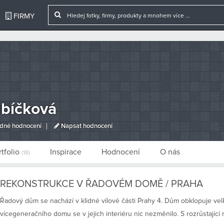
FIRMY
ubíčková
dné hodnocení
Napsat hodnocení
rtfolio
Inspirace
Hodnocení
O nás
(18)
REKONSTRUKCE V ŘADOVÉM DOMĚ / PRAHA
Řadový dům se nachází v klidné vilové části Prahy 4. Dům obklopuje vel
vícegeneračního domu se v jejich interiéru nic nezměnilo. S rozrůstající