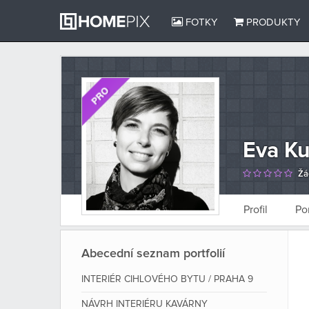
FOTKY
PRODUKTY
Eva K
Žá
Profil
Po
Abecední seznam portfolií
INTERIÉR CIHLOVÉHO BYTU / PRAHA 9
NÁVRH INTERIÉRU KAVÁRNY