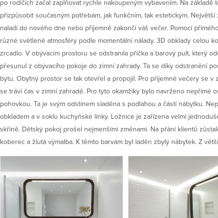
po rodičích začal zaplňovat rychle nakoupeným vybavením. Na základě toh
přizpůsobit současným potřebám, jak funkčním, tak estetickým. Největší
naladí do nového dne nebo příjemně zakončí váš večer. Pomocí přímého
různé světlené atmosféry podle momentální nálady. 3D obklady celou ko
zrcadlo. V obývacím prostoru se odstranila příčka a barový pult, který o
přesunul z obývacího pokoje do zimní zahrady. Ta se díky odstranění p
bytu. Obytný prostor se tak otevřel a propojil. Pro příjemné večery se v
se tráví čas v zimní zahradě. Pro tyto okamžiky bylo navrženo nepřímé o
pohovkou. Ta je svým odstínem sladěna s podlahou a částí nábytku. Nep
obkladem a v soklu kuchyňské linky. Ložnice je zařízena velmi jednoduše
skříně. Dětský pokoj prošel nejmenšími změnami. Na přání klientů zůsta
koberec a žlutá výmalba. K těmto barvám byl laděn zbylý nábytek. Z větší 