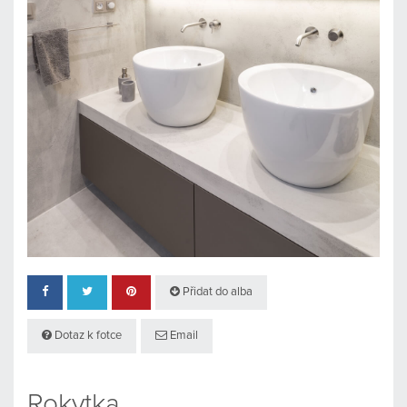
Přidat do alba
Dotaz k fotce
Email
Rokytka