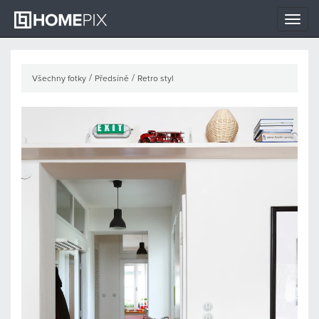
Toggle
naviga
/
/
Všechny fotky
Předsíně
Retro styl