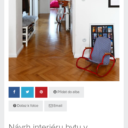
Přidat do alba
Dotaz k fotce
Email
Návrh interiéru bytu v