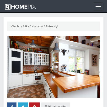
Toggle
naviga
/
/
Všechny fotky
Kuchyně
Retro styl
Přidat do alba