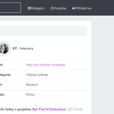
Magazín
Poradna
Přihlásit se
KP - Interiors
b:
http://kp-interiors.cz/projekt
tegorie:
Obývací pokoje
l:
Moderní
sto:
Praha
lší fotky v projektu
Byt Pod Vidaduktem
(20 fotek):