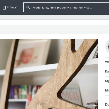
FIRMY
We
Ka
Sty
Mí
Da