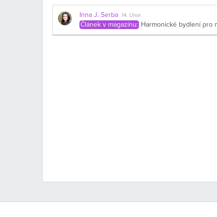
Inna J. Serba
14. Únor
Článek v magazínu:
Harmonické bydlení pro 