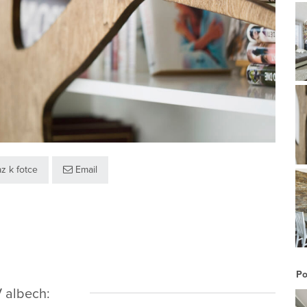
z k fotce
Email
Po
 albech: