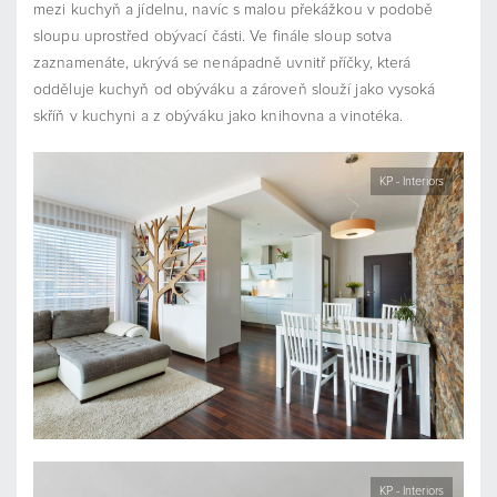
mezi kuchyň a jídelnu, navíc s malou překážkou v podobě
sloupu uprostřed obývací části. Ve finále sloup sotva
zaznamenáte, ukrývá se nenápadně uvnitř příčky, která
odděluje kuchyň od obýváku a zároveň slouží jako vysoká
skříň v kuchyni a z obýváku jako knihovna a vinotéka.
KP - Interiors
KP - Interiors