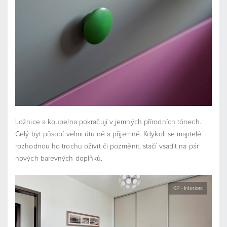
Ložnice a koupelna pokračují v jemných přírodních tónech.
Celý byt působí velmi útulně a příjemně. Kdykoli se majitelé
rozhodnou ho trochu oživit či pozměnit, stačí vsadit na pár
nových barevných doplňků.
KP - Interiors