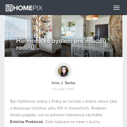
Toggle
naviga
Harmonické bydlení pro mladou
rodinu
Inna J. Serba
17. Leden 2017
Byt čtyřčlenné rodiny z Prahy se nachází v klidné vilové části
a disponuje rozlohou přes 100 m čtverečních. Realizaci
tohoto projektu má na svědomí interiérová návrhářka
Kristina Prokšová.
Celá realizace se nese v duchu