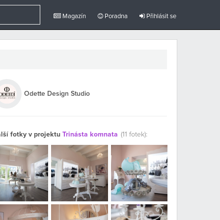
Magazín
Poradna
Přihlásit se
Odette Design Studio
lší fotky v projektu
Trinásta komnata
(11 fotek):