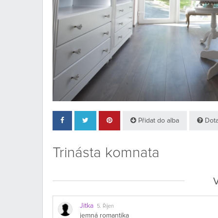
Přidat do alba
Dota
Trinásta komnata
V
Jitka
5. Říjen
jemná romantika