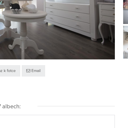
z k fotce
Email
 albech: