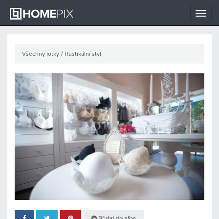
Toggle
naviga
/
Všechny fotky
Rustikální styl
Přidat do alba