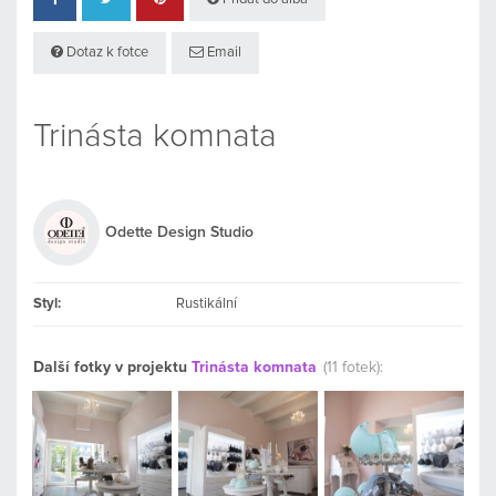
Dotaz k fotce
Email
Trinásta komnata
Odette Design Studio
Styl:
Rustikální
Další fotky v projektu
Trinásta komnata
(11 fotek):