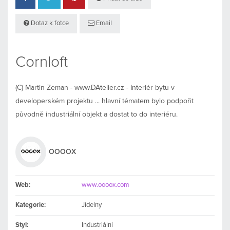
Dotaz k fotce
Email
Cornloft
(C) Martin Zeman - www.DAtelier.cz - Interiér bytu v
developerském projektu ... hlavní tématem bylo podpořit
původně industriální objekt a dostat to do interiéru.
OOOOX
Web:
www.oooox.com
Kategorie:
Jídelny
Styl:
Industriální