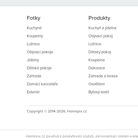
Fotky
Produkty
Kuchyně
Kuchyň a jídelna
Koupelny
Obývací pokoj
Ložnice
Ložnice
Obývací pokoje
Dětský pokoj
Jídelny
Koupelna
Dětské pokoje
Dekorace
Zahrada
Zahrada a terasa
Domácí kanceláře
Osvětlení
Exteriér
Bytový textil
Copyright © 2014-2026, Homepix.cz
Homepix.cz používá k poskytování služeb, personalizaci reklam a ana