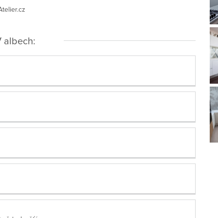
elier.cz
 albech: