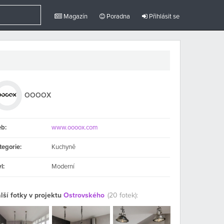
Magazín
Poradna
Přihlásit se
OOOOX
b:
www.oooox.com
tegorie:
Kuchyně
l:
Moderní
lší fotky v projektu
Ostrovského
(20 fotek):