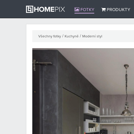
FOTKY
PRODUKTY
/
/
Všechny fotky
Kuchyně
Moderní styl