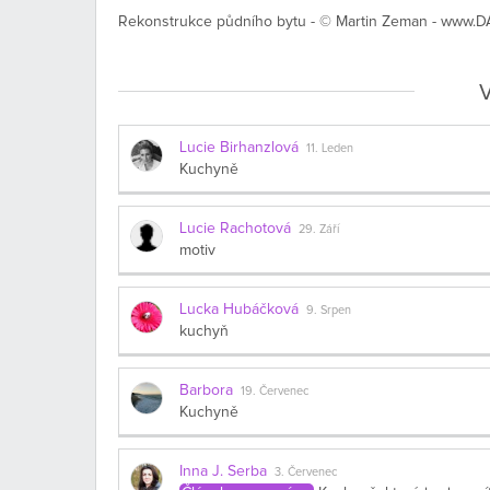
Rekonstrukce půdního bytu - © Martin Zeman - www.DAt
V
Lucie Birhanzlová
11. Leden
Kuchyně
Lucie Rachotová
29. Září
motiv
Lucka Hubáčková
9. Srpen
kuchyň
Barbora
19. Červenec
Kuchyně
Inna J. Serba
3. Červenec