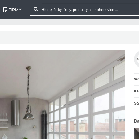
FIRMY
We
Ka
Sty
Da