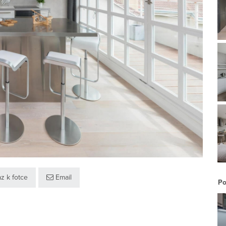
z k fotce
Email
Po