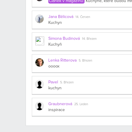
Článek v magazínu:
Kuchyně, které budou mí
Jana Bělicová
14. Červen
Kuchyn
Simona Budinová
14. Březen
Kuchyň
Lenka Ritterova
5. Březen
oooox
Pavel
5. Březen
kuchyn
Graubnerová
25. Leden
inspirace