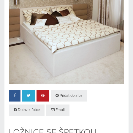
Přidat do alba
Dotaz k fotce
Email
LOŽNICE SE ŠPETKOU