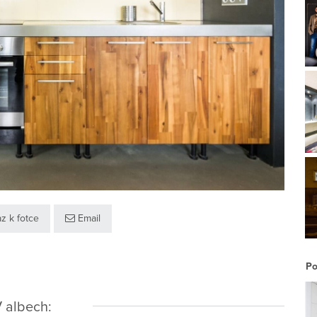
z k fotce
Email
Po
 albech: