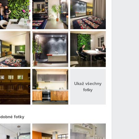
Ukaž všechny
fotky
dobné fotky