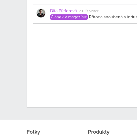
Dita Pfeferová
20. Červenec
Článek v magazínu:
Příroda snoubená s indus
Fotky
Produkty