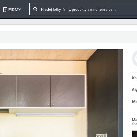
FIRMY
Ka
Sty
Mí
Da
fot