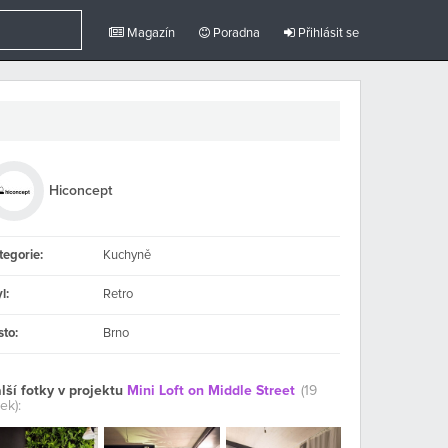
Magazín
Poradna
Přihlásit se
Hiconcept
tegorie:
Kuchyně
l:
Retro
sto:
Brno
lší fotky v projektu
Mini Loft on Middle Street
(19
ek):