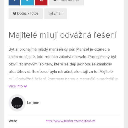
Dotaz k fotce
Email
Majitelé milují odvážná řešení
Byt si pronajímá mladý manželský pár. Manžel je cizinec a
zatím není jisté, kde rodinka zakotví natrvalo. Pronajímaný byt
oživili zajímavými solitéry, které se dají jednoduše kamkoliv
přestěhovat. Realizace byla náročná, ale stoji za to. Majitelé
milují odvážná řešení, kontrasty barev a materiálů a nechtějí je
jen obdivovat v zahraničních časopisech, ale být jimi obklopeni
Více info
a těšit se z nich každý den. Knihovna a bar tak kombinují
surové železo s výrazným lakem a tradiční dýhou kořenicí,
Le bon
která se objevuje i na podnoži stolu a skvěle kontrastuje s
jednoduchými tvary a „klidnými“ barvami čalouněného
Web:
http://www.lebon.cz/majitele-m
nábytku. Stůl má desku z Corianu, která se lehce udržuje a