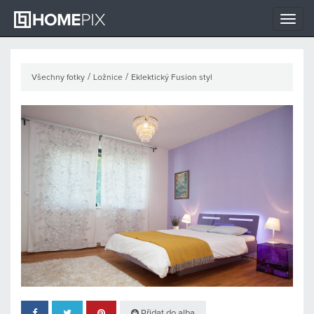
Toggle
naviga
/
/
Všechny fotky
Ložnice
Eklektický Fusion styl
Přidat do alba