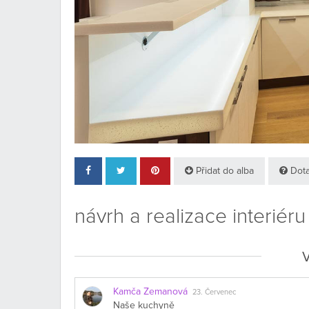
Přidat do alba
Dota
návrh a realizace interiéru
V
Kamča Zemanová
23. Červenec
Naše kuchyně