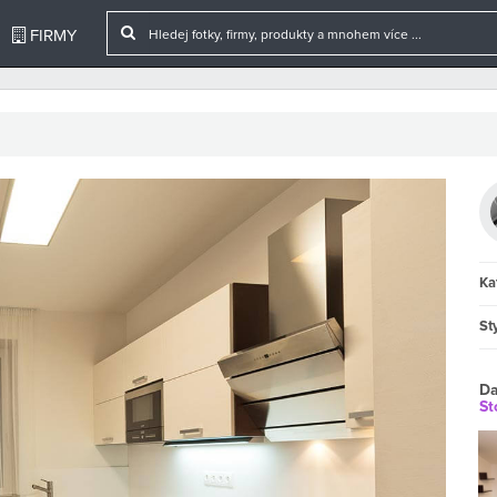
FIRMY
Ka
Sty
Da
St