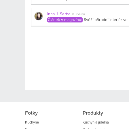
Inna J. Serba
8. Květen
Článek v magazínu:
Svěží přírodní interiér v
Fotky
Produkty
Kuchyně
Kuchyň a jídelna