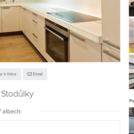
z k fotce
Email
 Stodůlky
Po
 albech: