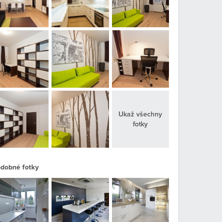
Ukaž všechny
fotky
dobné fotky