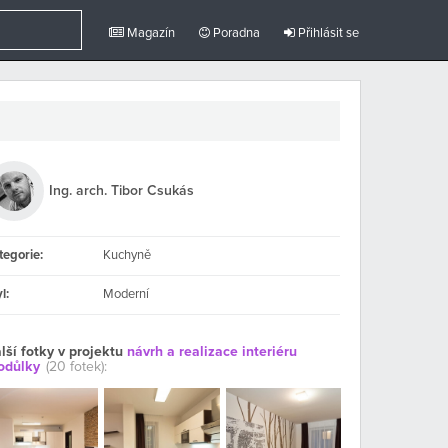
Magazín
Poradna
Přihlásit se
Ing. arch. Tibor Csukás
tegorie:
Kuchyně
l:
Moderní
lší fotky v projektu
návrh a realizace interiéru
odůlky
(20 fotek):