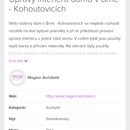
- Kohoutovicích
Větší rodinný dům v Brně - Kohoutovicích se majitelé rozhodli
rozdělit na dvě bytové jednotky a při té příležitosti provést
úpravy interiéru v jedné části domu. V celém bytě jsou použity
teplé barvy a přírodní materiály. Na stěnách byly použity
béžové odstíny a došlo k vytvoření nových úložných prostor
na schodišti, které již není tak často užíváno.
Více info
Magion Architekti
Web:
http://www.magion-architekti.c
Kategorie:
Kuchyně
Styl:
Skandinávský