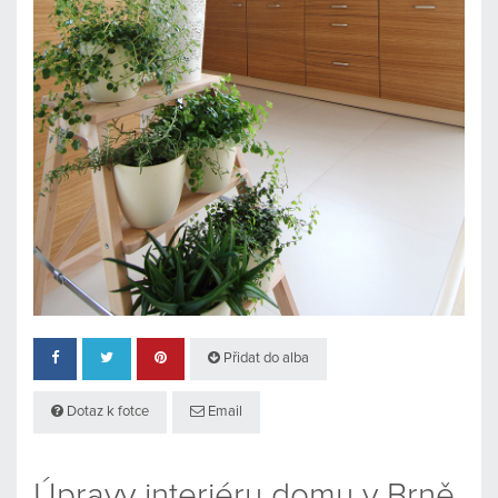
Přidat do alba
Dotaz k fotce
Email
Úpravy interiéru domu v Brně