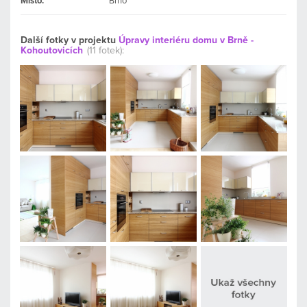
Místo:
Brno
Další fotky v projektu
Úpravy interiéru domu v Brně -
Kohoutovicích
(11 fotek):