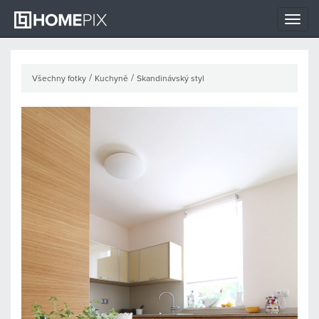
Toggle
naviga
/
/
Všechny fotky
Kuchyně
Skandinávský styl