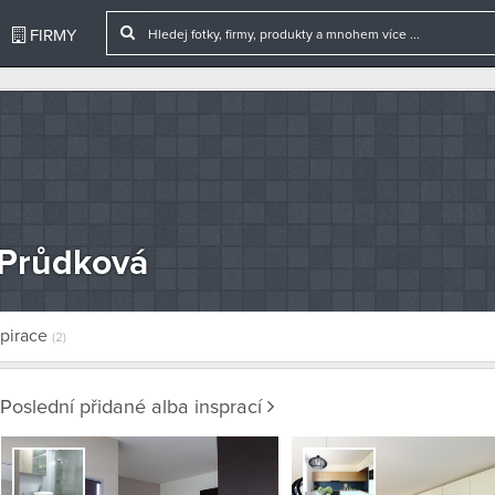
FIRMY
 Průdková
spirace
(2)
Poslední přidané alba insprací