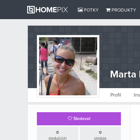
FOTKY
PRODUKTY
Marta
Profil
In
Sledovat
0
0
sledujících
sleduje