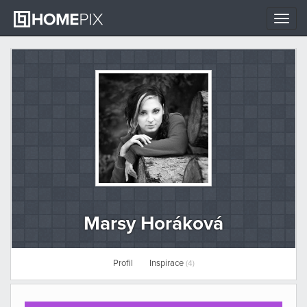
Toggle
naviga
Marsy Horáková
Profil
Inspirace
(4)