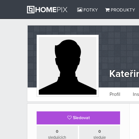
FOTKY
PRODUKTY
Kateři
Profil
In
Sledovat
0
0
sledujících
sleduje