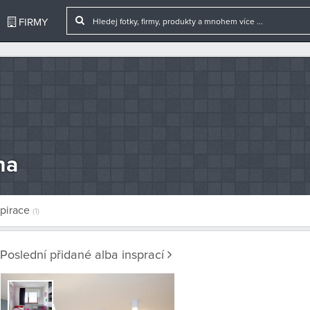
FIRMY
na
spirace
(1)
Poslední přidané alba insprací