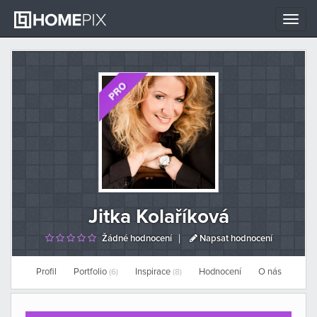
Toggle
naviga
Jitka Kolaříková
Žádné hodnocení
Napsat hodnocení
Profil
Portfolio
Inspirace
Hodnocení
O nás
(6)
(8)