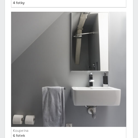
4 fotky
Koupelna
6 fotek