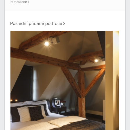
restaurace )
Poslední přidané portfolia