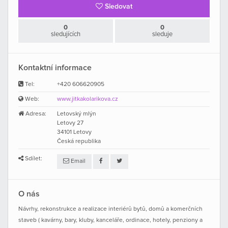
Sledovat
0
0
sledujících
sleduje
Kontaktní informace
Tel:
+420 606620905
Web:
www.jitkakolarikova.cz
Adresa:
Letovský mlýn
Letovy 27
34101 Letovy
Česká republika
Sdílet:
Email
O nás
Návrhy, rekonstrukce a realizace interiérů bytů, domů a komerčních
staveb ( kavárny, bary, kluby, kanceláře, ordinace, hotely, penziony a