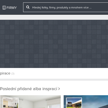
FIRMY
spirace
(3)
Poslední přidané alba insprací