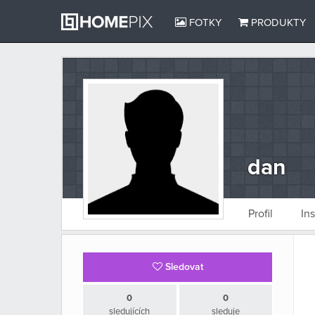
FOTKY
PRODUKTY
dan
Profil
In
Sledovat
0
0
sledujících
sleduje