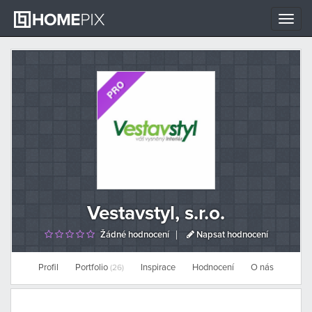
Toggle
naviga
Vestavstyl, s.r.o.
Žádné hodnocení
Napsat hodnocení
Profil
Portfolio
Inspirace
Hodnocení
O nás
(26)