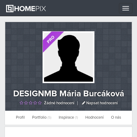
Toggle
naviga
DESIGNMB Mária Burcáková
Žádné hodnocení
Napsat hodnocení
Profil
Portfolio
Inspirace
Hodnocení
O nás
(5)
(1)