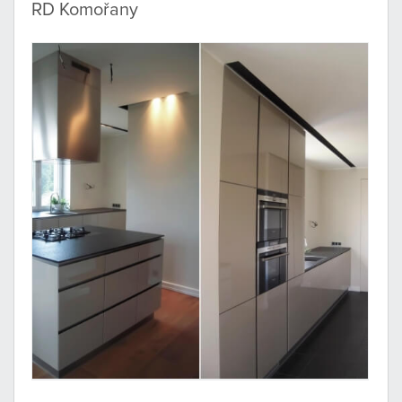
RD Komořany