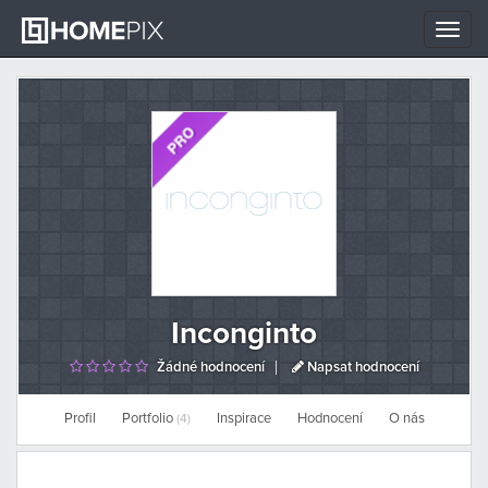
Toggle
naviga
Inconginto
Žádné hodnocení
Napsat hodnocení
Profil
Portfolio
Inspirace
Hodnocení
O nás
(4)