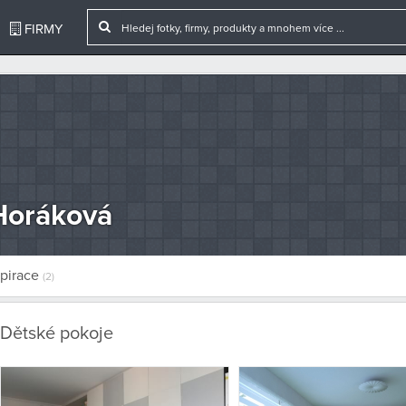
FIRMY
Horáková
uMp9KeOGn6FT1i/dP6pReBO8twIHfjnENGa_9038_big.jpg):
spirace
(2)
Dětské pokoje