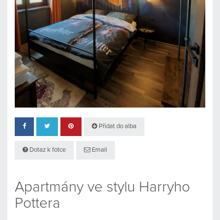
Přidat do alba
Dotaz k fotce
Email
Apartmány ve stylu Harryho
Pottera