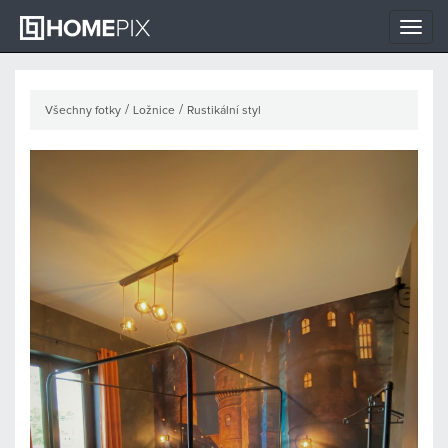
Toggle
naviga
/
/
Všechny fotky
Ložnice
Rustikální styl